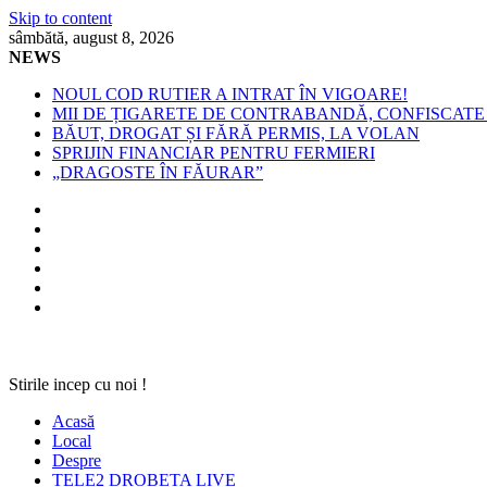
Skip to content
sâmbătă, august 8, 2026
NEWS
NOUL COD RUTIER A INTRAT ÎN VIGOARE!
MII DE ȚIGARETE DE CONTRABANDĂ, CONFISCATE 
BĂUT, DROGAT ȘI FĂRĂ PERMIS, LA VOLAN
SPRIJIN FINANCIAR PENTRU FERMIERI
„DRAGOSTE ÎN FĂURAR”
Stirile incep cu noi !
Acasă
Local
Despre
TELE2 DROBETA LIVE