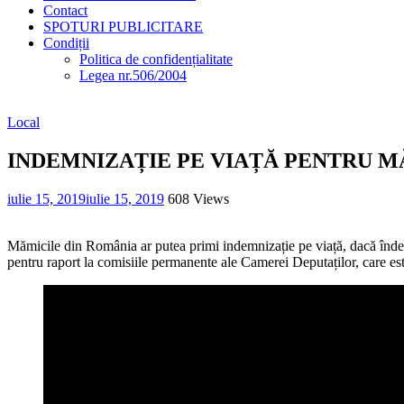
Contact
SPOTURI PUBLICITARE
Condiții
Politica de confidențialitate
Legea nr.506/2004
Local
INDEMNIZAȚIE PE VIAȚĂ PENTRU M
iulie 15, 2019
iulie 15, 2019
608 Views
Mămicile din România ar putea primi indemnizație pe viață, dacă îndep
pentru raport la comisiile permanente ale Camerei Deputaților, care est