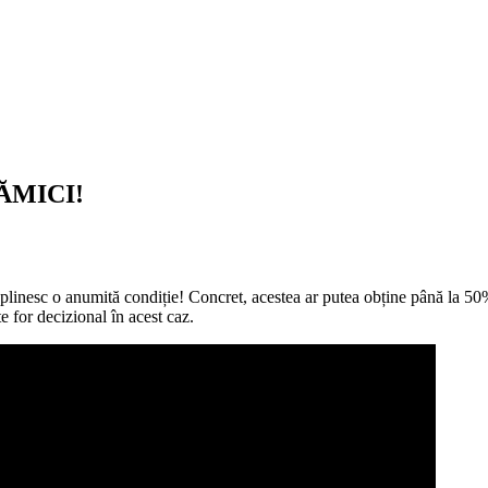
ĂMICI!
linesc o anumită condiție! Concret, acestea ar putea obține până la 50%
e for decizional în acest caz.