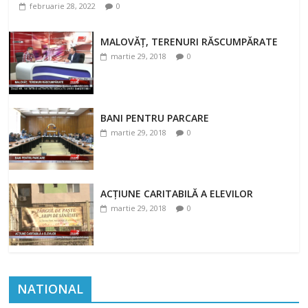
februarie 28, 2022
0
MALOVĂȚ, TERENURI RĂSCUMPĂRATE
martie 29, 2018
0
BANI PENTRU PARCARE
martie 29, 2018
0
ACȚIUNE CARITABILĂ A ELEVILOR
martie 29, 2018
0
NATIONAL