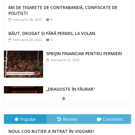
MII DE ȚIGARETE DE CONTRABANDĂ, CONFISCATE DE
POLIȚIȘTI
februarie 28, 2022
0
BĂUT, DROGAT ȘI FĂRĂ PERMIS, LA VOLAN
februarie 28, 2022
0
SPRIJIN FINANCIAR PENTRU FERMIERI
februarie 23, 2022
„DRAGOSTE ÎN FĂURAR”
februarie 23, 2022
Popular
Recent
Comment
NOUL COD RUTIER A INTRAT ÎN VIGOARE!
NOUL COD RUTIER A INTRAT ÎN VIGOARE!
februarie 28, 2022
0