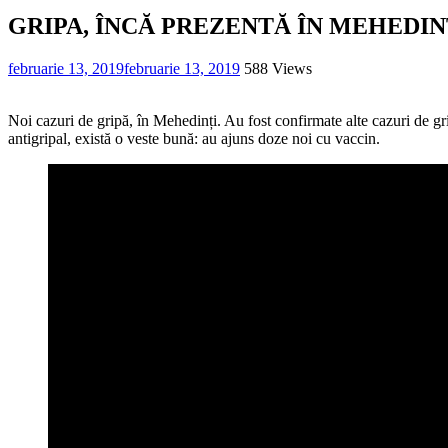
GRIPA, ÎNCĂ PREZENTĂ ÎN MEHEDIN
februarie 13, 2019
februarie 13, 2019
588 Views
Noi cazuri de gripă, în Mehedinți. Au fost confirmate alte cazuri de grip
antigripal, există o veste bună: au ajuns doze noi cu vaccin.