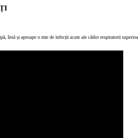
ȚI
ă, însă și aproape o mie de infecții acute ale căilor respiratorii superio