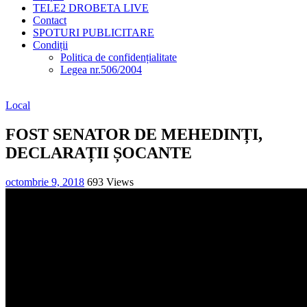
TELE2 DROBETA LIVE
Contact
SPOTURI PUBLICITARE
Condiții
Politica de confidențialitate
Legea nr.506/2004
Local
FOST SENATOR DE MEHEDINȚI,
DECLARAȚII ȘOCANTE
octombrie 9, 2018
693 Views