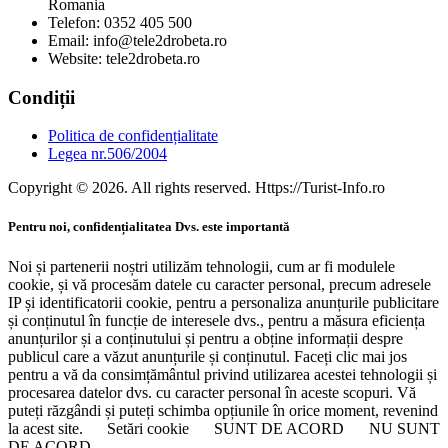
Romania
Telefon: 0352 405 500
Email: info@tele2drobeta.ro
Website: tele2drobeta.ro
Condiții
Politica de confidențialitate
Legea nr.506/2004
Copyright © 2026. All rights reserved. Https://Turist-Info.ro
Pentru noi, confidențialitatea Dvs. este importantă
Noi și partenerii noștri utilizăm tehnologii, cum ar fi modulele
cookie, și vă procesăm datele cu caracter personal, precum adresele
IP și identificatorii cookie, pentru a personaliza anunțurile publicitare
și conținutul în funcție de interesele dvs., pentru a măsura eficiența
anunțurilor și a conținutului și pentru a obține informații despre
publicul care a văzut anunțurile și conținutul. Faceți clic mai jos
pentru a vă da consimțământul privind utilizarea acestei tehnologii și
procesarea datelor dvs. cu caracter personal în aceste scopuri. Vă
puteți răzgândi și puteți schimba opțiunile în orice moment, revenind
la acest site.
Setări cookie
SUNT DE ACORD
NU SUNT
DE ACORD