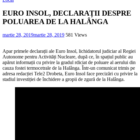
EURO INSOL, DECLARAȚII DESPRE
POLUAREA DE LA HALÂNGA
martie 28, 2019
martie 28, 2019
581 Views
Apar primele declarații ale Euro Insol, lichidatorul judiciar al Regiei
Autonome pentru Activități Nucleare, după ce, în spațiul public au
apărut informații cu privire la gradul rdiciat de poluare al aerului din
cauza fostei termocetrale de la Halânga. Într-un comunicat trimis pe
adresa redacției Tele2 Drobeta, Euro Insol face precizări cu privire la
stadiul investiției de închidere a gropii de zgură de la Halânga.