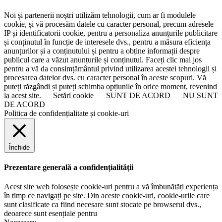
Noi și partenerii noștri utilizăm tehnologii, cum ar fi modulele
cookie, și vă procesăm datele cu caracter personal, precum adresele
IP și identificatorii cookie, pentru a personaliza anunțurile publicitare
și conținutul în funcție de interesele dvs., pentru a măsura eficiența
anunțurilor și a conținutului și pentru a obține informații despre
publicul care a văzut anunțurile și conținutul. Faceți clic mai jos
pentru a vă da consimțământul privind utilizarea acestei tehnologii și
procesarea datelor dvs. cu caracter personal în aceste scopuri. Vă
puteți răzgândi și puteți schimba opțiunile în orice moment, revenind
la acest site.
Setări cookie
SUNT DE ACORD
NU SUNT
DE ACORD
Politica de confidențialitate și cookie-uri
Închide
Prezentare generală a confidențialității
Acest site web folosește cookie-uri pentru a vă îmbunătăți experiența
în timp ce navigați pe site. Din aceste cookie-uri, cookie-urile care
sunt clasificate ca fiind necesare sunt stocate pe browserul dvs.,
deoarece sunt esențiale pentru