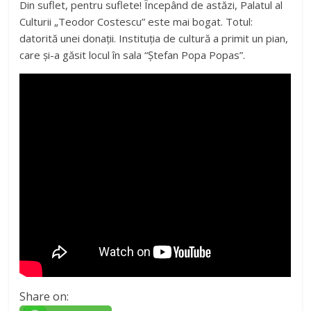
Din suflet, pentru suflete! Începând de astăzi, Palatul al
Culturii „Teodor Costescu” este mai bogat. Totul:
datorită unei donații. Instituția de cultură a primit un pian,
care și-a găsit locul în sala “Ștefan Popa Popas”.
Share on: