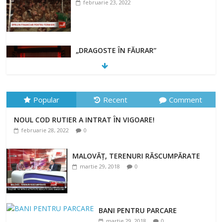
februarie 23, 2022
„DRAGOSTE ÎN FĂURAR”
februarie 23, 2022
Popular
Recent
Comment
NOUL COD RUTIER A INTRAT ÎN VIGOARE!
NOUL COD RUTIER A INTRAT ÎN VIGOARE!
februarie 28, 2022
0
februarie 28, 2022
0
MALOVĂȚ, TERENURI RĂSCUMPĂRATE
martie 29, 2018
0
BANI PENTRU PARCARE
martie 29, 2018
0