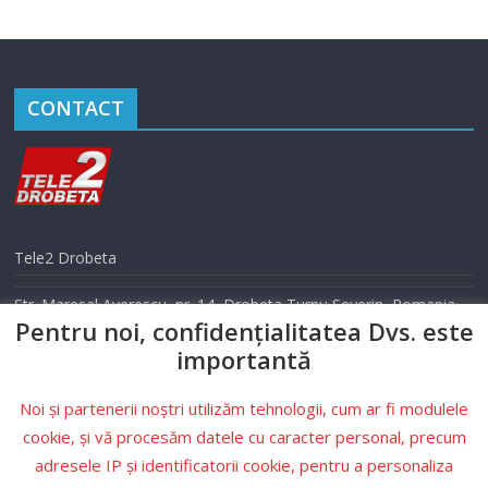
CONTACT
Tele2 Drobeta
Str. Maresal Averescu, nr. 14, Drobeta Turnu Severin, Romania
Pentru noi, confidențialitatea Dvs. este
Telefon: 0352 405 500
importantă
Email: info@tele2drobeta.ro
Noi și partenerii noștri utilizăm tehnologii, cum ar fi modulele
Website: tele2drobeta.ro
cookie, și vă procesăm datele cu caracter personal, precum
adresele IP și identificatorii cookie, pentru a personaliza