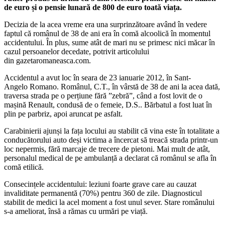
de euro și o pensie lunară de 800 de euro toată viața.
Decizia de la acea vreme era una surprinzătoare având în vedere
faptul că românul de 38 de ani era în comă alcoolică în momentul
accidentului. În plus, sume atât de mari nu se primesc nici măcar în
cazul persoanelor decedate, potrivit articolului
din gazetaromaneasca.com.
Accidentul a avut loc în seara de 23 ianuarie 2012, în Sant-
Angelo Romano. Românul, C.T., în vârstă de 38 de ani la acea dată,
traversa strada pe o perțiune fără ”zebră”, când a fost lovit de o
mașină Renault, condusă de o femeie, D.S.. Bărbatul a fost luat în
plin pe parbriz, apoi aruncat pe asfalt.
Carabinierii ajunși la fața locului au stabilit că vina este în totalitate a
conducătorului auto deși victima a încercat să treacă strada printr-un
loc nepermis, fără marcaje de trecere de pietoni. Mai mult de atât,
personalul medical de pe ambulanță a declarat că românul se afla în
comă etilică.
Consecințele accidentului: leziuni foarte grave care au cauzat
invaliditate permanentă (70%) pentru 360 de zile. Diagnosticul
stabilit de medici la acel moment a fost unul sever. Stare românului
s-a ameliorat, însă a rămas cu urmări pe viață.