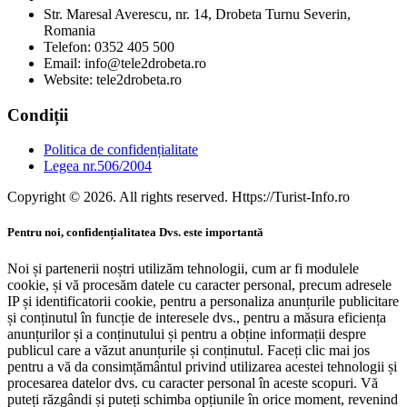
Str. Maresal Averescu, nr. 14, Drobeta Turnu Severin,
Romania
Telefon: 0352 405 500
Email: info@tele2drobeta.ro
Website: tele2drobeta.ro
Condiții
Politica de confidențialitate
Legea nr.506/2004
Copyright © 2026. All rights reserved. Https://Turist-Info.ro
Pentru noi, confidențialitatea Dvs. este importantă
Noi și partenerii noștri utilizăm tehnologii, cum ar fi modulele
cookie, și vă procesăm datele cu caracter personal, precum adresele
IP și identificatorii cookie, pentru a personaliza anunțurile publicitare
și conținutul în funcție de interesele dvs., pentru a măsura eficiența
anunțurilor și a conținutului și pentru a obține informații despre
publicul care a văzut anunțurile și conținutul. Faceți clic mai jos
pentru a vă da consimțământul privind utilizarea acestei tehnologii și
procesarea datelor dvs. cu caracter personal în aceste scopuri. Vă
puteți răzgândi și puteți schimba opțiunile în orice moment, revenind