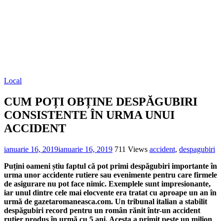
Local
CUM POȚI OBȚINE DESPĂGUBIRI
CONSISTENTE ÎN URMA UNUI
ACCIDENT
ianuarie 16, 2019
ianuarie 16, 2019
711 Views
accident
,
despagubiri
Puțini oameni știu faptul că pot primi despăgubiri importante în
urma unor accidente rutiere sau evenimente pentru care firmele
de asigurare nu pot face nimic. Exemplele sunt impresionante,
iar unul dintre cele mai elocvente era tratat cu aproape un an în
urmă de gazetaromaneasca.com. Un tribunal italian a stabilit
despăgubiri record pentru un român rănit într-un accident
rutier produs în urmă cu 5 ani. Acesta a primit peste un milion