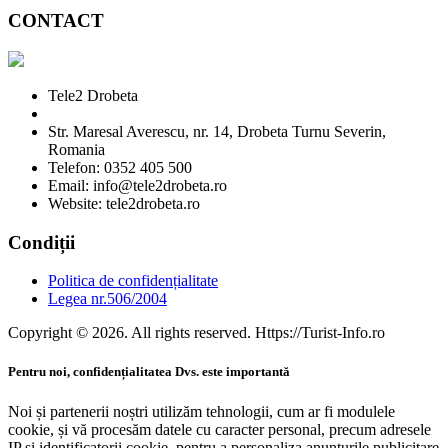
CONTACT
Tele2 Drobeta
Str. Maresal Averescu, nr. 14, Drobeta Turnu Severin,
Romania
Telefon: 0352 405 500
Email: info@tele2drobeta.ro
Website: tele2drobeta.ro
Condiții
Politica de confidențialitate
Legea nr.506/2004
Copyright © 2026. All rights reserved. Https://Turist-Info.ro
Pentru noi, confidențialitatea Dvs. este importantă
Noi și partenerii noștri utilizăm tehnologii, cum ar fi modulele
cookie, și vă procesăm datele cu caracter personal, precum adresele
IP și identificatorii cookie, pentru a personaliza anunțurile publicitare