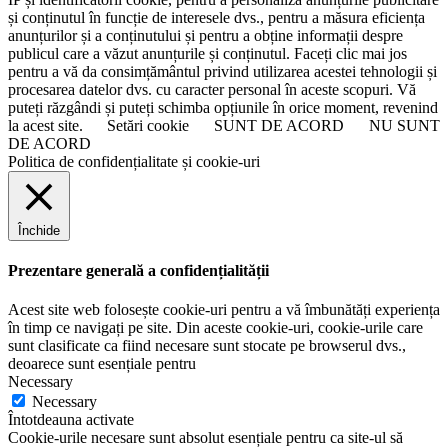
și conținutul în funcție de interesele dvs., pentru a măsura eficiența
anunțurilor și a conținutului și pentru a obține informații despre
publicul care a văzut anunțurile și conținutul. Faceți clic mai jos
pentru a vă da consimțământul privind utilizarea acestei tehnologii și
procesarea datelor dvs. cu caracter personal în aceste scopuri. Vă
puteți răzgândi și puteți schimba opțiunile în orice moment, revenind
la acest site.
Setări cookie
SUNT DE ACORD
NU SUNT
DE ACORD
Politica de confidențialitate și cookie-uri
Închide
Prezentare generală a confidențialității
Acest site web folosește cookie-uri pentru a vă îmbunătăți experiența
în timp ce navigați pe site. Din aceste cookie-uri, cookie-urile care
sunt clasificate ca fiind necesare sunt stocate pe browserul dvs.,
deoarece sunt esențiale pentru
Necessary
Necessary
Întotdeauna activate
Cookie-urile necesare sunt absolut esențiale pentru ca site-ul să