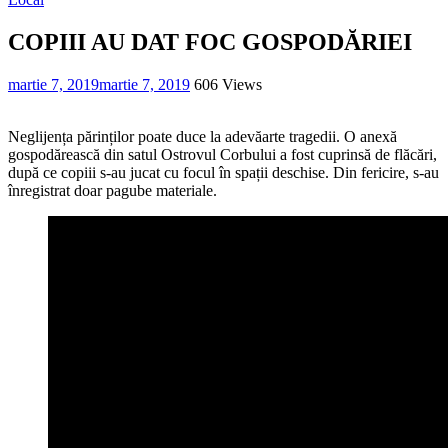
COPIII AU DAT FOC GOSPODĂRIEI
martie 7, 2019
martie 7, 2019
606 Views
Neglijența părinților poate duce la adevăarte tragedii. O anexă
gospodărească din satul Ostrovul Corbului a fost cuprinsă de flăcări,
după ce copiii s-au jucat cu focul în spații deschise. Din fericire, s-au
înregistrat doar pagube materiale.