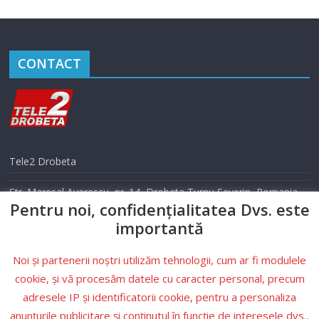
CONTACT
Tele2 Drobeta
Str. Maresal Averescu, nr. 14, Drobeta Turnu Severin, Romania
Pentru noi, confidențialitatea Dvs. este
Telefon: 0352 405 500
importantă
Email: info@tele2drobeta.ro
Noi și partenerii noștri utilizăm tehnologii, cum ar fi modulele
Website: tele2drobeta.ro
cookie, și vă procesăm datele cu caracter personal, precum
adresele IP și identificatorii cookie, pentru a personaliza
Condiții
anunțurile publicitare și conținutul în funcție de interesele dvs.,