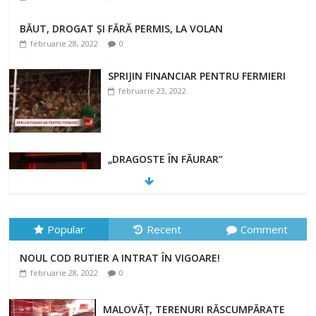
BĂUT, DROGAT ȘI FĂRĂ PERMIS, LA VOLAN
februarie 28, 2022
0
SPRIJIN FINANCIAR PENTRU FERMIERI
februarie 23, 2022
„DRAGOSTE ÎN FĂURAR”
februarie 23, 2022
Popular
Recent
Comment
NOUL COD RUTIER A INTRAT ÎN VIGOARE!
NOUL COD RUTIER A INTRAT ÎN VIGOARE!
februarie 28, 2022
0
februarie 28, 2022
0
MALOVĂȚ, TERENURI RĂSCUMPĂRATE