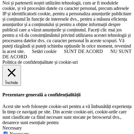
Noi și partenerii noștri utilizăm tehnologii, cum ar fi modulele
cookie, și vă procesăm datele cu caracter personal, precum adresele
IP și identificatorii cookie, pentru a personaliza anunțurile publicitare
și conținutul în funcție de interesele dvs., pentru a măsura eficiența
anunțurilor și a conținutului și pentru a obține informații despre
publicul care a văzut anunțurile și conținutul. Faceți clic mai jos
pentru a vă da consimțământul privind utilizarea acestei tehnologii și
procesarea datelor dvs. cu caracter personal în aceste scopuri. Vă
puteți răzgândi și puteți schimba opțiunile în orice moment, revenind
la acest site.
Setări cookie
SUNT DE ACORD
NU SUNT
DE ACORD
Politica de confidențialitate și cookie-uri
Închide
Prezentare generală a confidențialității
Acest site web folosește cookie-uri pentru a vă îmbunătăți experiența
în timp ce navigați pe site. Din aceste cookie-uri, cookie-urile care
sunt clasificate ca fiind necesare sunt stocate pe browserul dvs.,
deoarece sunt esențiale pentru
Necessary
Necessary