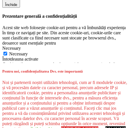
Închide
Prezentare generală a confidențialității
Acest site web folosește cookie-uri pentru a vă îmbunătăți experiența
în timp ce navigați pe site. Din aceste cookie-uri, cookie-urile care
sunt clasificate ca fiind necesare sunt stocate pe browserul dvs.,
deoarece sunt esențiale pentru
Necessary
Necessary
Întotdeauna activate
Cookie-urile necesare sunt absolut esențiale pentru ca site-ul să
funcționeze corect. Această categorie include numai cookie-uri care
Pentru noi, confidențialitatea Dvs. este importantă
asigură funcționalități de bază și caracteristici de securitate ale site-
ului. Aceste cookie-uri nu stochează nicio informație personală.
Noi și partenerii noștri utilizăm tehnologii, cum ar fi modulele cookie,
Non-necessary
și vă procesăm datele cu caracter personal, precum adresele IP și
Non-necessary
identificatorii cookie, pentru a personaliza anunțurile publicitare și
Orice cookie-uri care nu pot fi deosebit de necesare pentru
conținutul în funcție de interesele dvs., pentru a măsura eficiența
funcționarea site-ului web și sunt utilizate special pentru colectarea
anunțurilor și a conținutului și pentru a obține informații despre
datelor cu caracter personal ale utilizatorului prin intermediul
publicul care a văzut anunțurile și conținutul. Faceți clic mai jos
analizelor, anunțurilor și al altor conținuturi încorporate sunt
pentru a vă da consimțământul privind utilizarea acestei tehnologii și
denumite cookie-uri inutile. Este obligatoriu să obțineți
procesarea datelor dvs. cu caracter personal în aceste scopuri. Vă
consimțământul utilizatorului înainte de a rula aceste cookie-uri pe
puteți răzgândi și puteți schimba opțiunile în orice moment, revenind
site-ul dvs. web.