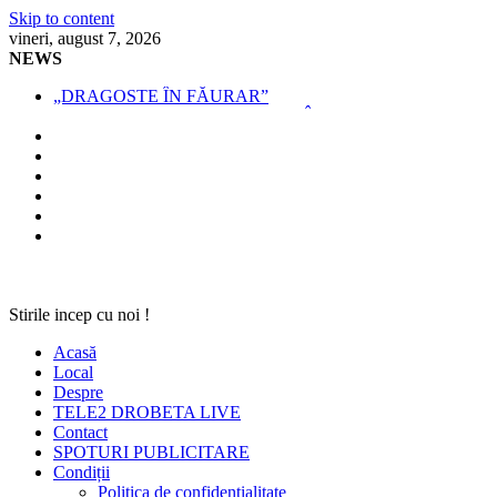
Skip to content
vineri, august 7, 2026
NEWS
„DRAGOSTE ÎN FĂURAR”
NOUL COD RUTIER A INTRAT ÎN VIGOARE!
MII DE ȚIGARETE DE CONTRABANDĂ,
CONFISCATE DE POLIȚIȘTI
BĂUT, DROGAT ȘI FĂRĂ PERMIS, LA VOLAN
SPRIJIN FINANCIAR PENTRU FERMIERI
Stirile incep cu noi !
Acasă
Local
Despre
TELE2 DROBETA LIVE
Contact
SPOTURI PUBLICITARE
Condiții
Politica de confidențialitate