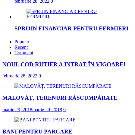
februarie 28, 2022
0
SPRIJIN FINANCIAR PENTRU FERMIERI
februarie 23, 2022
Popular
Recent
Comment
„DRAGOSTE ÎN FĂURAR”
NOUL COD RUTIER A INTRAT ÎN VIGOARE!
februarie 23, 2022
februarie 28, 2022
0
NOUL COD RUTIER A INTRAT ÎN
VIGOARE!
MALOVĂȚ, TERENURI RĂSCUMPĂRATE
februarie 28, 2022
0
martie 29, 2018
martie 29, 2018
0
BANI PENTRU PARCARE