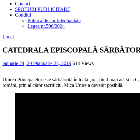
Contact
SPOTURI PUBLICITARE
Condiții
Politica de confidențialitate
Legea nr.506/2004
Local
CATEDRALA EPISCOPALĂ SĂRBĂTOR
ianuarie 24, 2019
ianuarie 24, 2019
614 Views
Unirea Principatelor este sărbătorită în toată ţara, fiind marcată și la
români, prin al căror sacrificiu, Mica Unire a devenit posibilă.