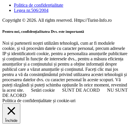
Politica de confidențialitate
Legea nr.506/2004
Copyright © 2026. All rights reserved. Https://Turist-Info.ro
Pentru noi, confidențialitatea Dvs. este importantă
Noi și partenerii noștri utilizăm tehnologii, cum ar fi modulele
cookie, și vă procesăm datele cu caracter personal, precum adresele
IP și identificatorii cookie, pentru a personaliza anunțurile publicitare
și conținutul în funcție de interesele dvs., pentru a măsura eficiența
anunțurilor și a conținutului și pentru a obține informații despre
publicul care a văzut anunțurile și conținutul. Faceți clic mai jos
pentru a vă da consimțământul privind utilizarea acestei tehnologii și
procesarea datelor dvs. cu caracter personal în aceste scopuri. Vă
puteți răzgândi și puteți schimba opțiunile în orice moment, revenind
la acest site.
Setări cookie
SUNT DE ACORD
NU SUNT
DE ACORD
Politica de confidențialitate și cookie-uri
Închide