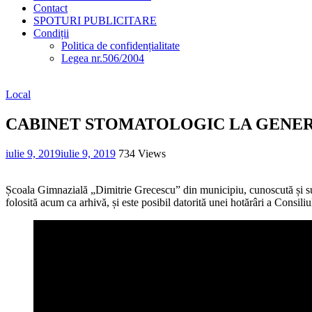
Contact
SPOTURI PUBLICITARE
Condiții
Politica de confidențialitate
Legea nr.506/2004
Local
CABINET STOMATOLOGIC LA GENER
iulie 9, 2019
iulie 9, 2019
734 Views
Școala Gimnazială „Dimitrie Grecescu” din municipiu, cunoscută și su
folosită acum ca arhivă, și este posibil datorită unei hotărâri a Consiliu