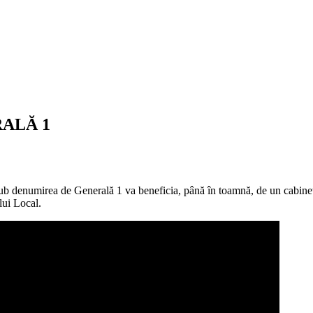
ALĂ 1
b denumirea de Generală 1 va beneficia, până în toamnă, de un cabinet
lui Local.