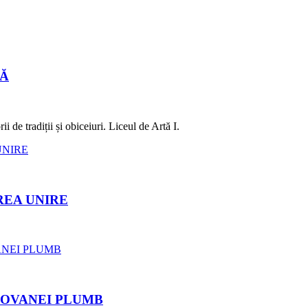
LĂ
 de tradiții și obiceiuri. Liceul de Artă I.
REA UNIRE
ROVANEI PLUMB