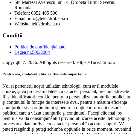
Str. Maresal Averescu, nr. 14, Drobeta Turnu Severin,
Romania
Telefon: 0352 405 500
Email: info@tele2drobeta.ro
Website: tele2drobeta.ro
Condiții
Politica de confidențialitate
Legea nr.506/2004
Copyright © 2026. All rights reserved. Https://Turist-Info.ro
Pentru noi, confidențialitatea Dvs. este importantă
Noi și partenerii noștri utilizăm tehnologii, cum ar fi modulele
cookie, și vă procesăm datele cu caracter personal, precum adresele
IP și identificatorii cookie, pentru a personaliza anunțurile publicitare
și conținutul în funcție de interesele dvs., pentru a măsura eficiența
anunțurilor și a conținutului și pentru a obține informații despre
publicul care a văzut anunțurile și conținutul. Faceți clic mai jos
pentru a vă da consimțământul privind utilizarea acestei tehnologii și
procesarea datelor dvs. cu caracter personal în aceste scopuri. Vă
puteți răzgândi și puteți schimba opțiunile în orice moment, revenind