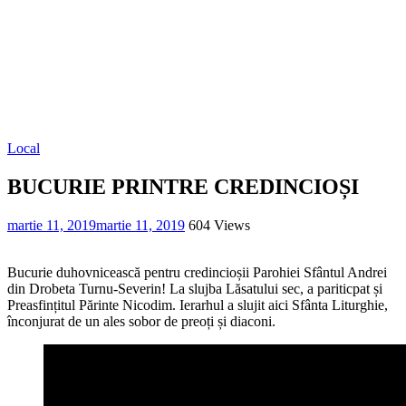
Local
BUCURIE PRINTRE CREDINCIOȘI
martie 11, 2019
martie 11, 2019
604 Views
Bucurie duhovnicească pentru credincioșii Parohiei Sfântul Andrei
din Drobeta Turnu-Severin! La slujba Lăsatului sec, a pariticpat și
Preasfințitul Părinte Nicodim. Ierarhul a slujit aici Sfânta Liturghie,
înconjurat de un ales sobor de preoți și diaconi.