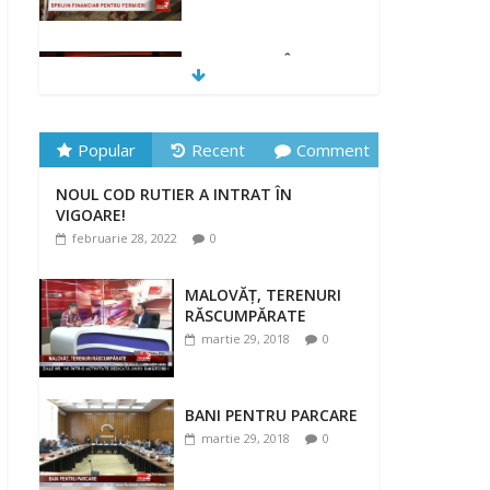
„DRAGOSTE ÎN
FĂURAR”
februarie 23, 2022
Popular
Recent
Comment
NOUL COD RUTIER A INTRAT ÎN
NOUL COD RUTIER A INTRAT ÎN
VIGOARE!
VIGOARE!
februarie 28, 2022
0
februarie 28, 2022
0
MALOVĂȚ, TERENURI
RĂSCUMPĂRATE
martie 29, 2018
0
BANI PENTRU PARCARE
martie 29, 2018
0