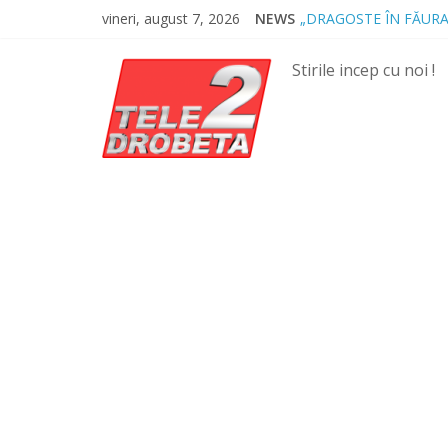
Skip
vineri, august 7, 2026
NEWS
„DRAGOSTE ÎN FĂURA
to
NOUL COD RUTIER A 
content
MII DE ȚIGARETE DE
Stirile incep cu noi !
BĂUT, DROGAT ȘI FĂ
SPRIJIN FINANCIAR P