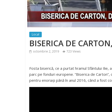
Local
BISERICA DE CARTO
octombrie 2, 2019
723 Views
Fosta biserică, ce a purtat hramul Sfântului Ilie, 
parc pe fonduri europene. “Biserica de Carton”, d
pentru enoriași până în anul 2016, când a fost co