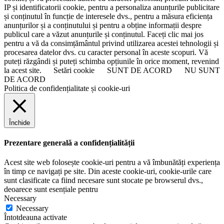
IP și identificatorii cookie, pentru a personaliza anunțurile publicitare
și conținutul în funcție de interesele dvs., pentru a măsura eficiența
anunțurilor și a conținutului și pentru a obține informații despre
publicul care a văzut anunțurile și conținutul. Faceți clic mai jos
pentru a vă da consimțământul privind utilizarea acestei tehnologii și
procesarea datelor dvs. cu caracter personal în aceste scopuri. Vă
puteți răzgândi și puteți schimba opțiunile în orice moment, revenind
la acest site.
Setări cookie
SUNT DE ACORD
NU SUNT
DE ACORD
Politica de confidențialitate și cookie-uri
Închide
Prezentare generală a confidențialității
Acest site web folosește cookie-uri pentru a vă îmbunătăți experiența
în timp ce navigați pe site. Din aceste cookie-uri, cookie-urile care
sunt clasificate ca fiind necesare sunt stocate pe browserul dvs.,
deoarece sunt esențiale pentru
Necessary
Necessary
Întotdeauna activate