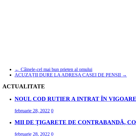
←
Câinele-cel mai bun prieten al omului
ACUZAȚII DURE LA ADRESA CASEI DE PENSII
→
ACTUALITATE
NOUL COD RUTIER A INTRAT ÎN VIGOARE
februarie 28, 2022
0
MII DE ȚIGARETE DE CONTRABANDĂ, CO
februarie 28, 2022
0