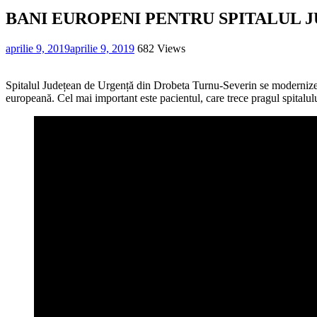
BANI EUROPENI PENTRU SPITALUL 
aprilie 9, 2019
aprilie 9, 2019
682 Views
Spitalul Județean de Urgență din Drobeta Turnu-Severin se modernizeaz
europeană. Cel mai important este pacientul, care trece pragul spitalulu