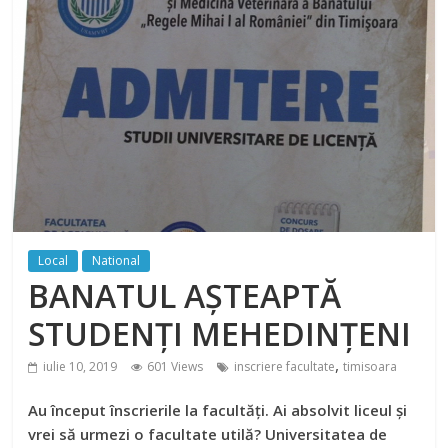
Local
National
BANATUL AȘTEAPTĂ
STUDENȚI MEHEDINȚENI
,
iulie 10, 2019
601 Views
inscriere facultate
timisoara
Au început înscrierile la facultăți. Ai absolvit liceul și
vrei să urmezi o facultate utilă? Universitatea de