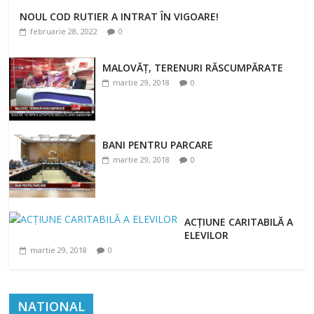
NOUL COD RUTIER A INTRAT ÎN VIGOARE!
NOUL COD RUTIER A INTRAT ÎN VIGOARE!
februarie 28, 2022
0
februarie 28, 2022
0
MALOVĂȚ, TERENURI RĂSCUMPĂRATE
martie 29, 2018
0
BANI PENTRU PARCARE
martie 29, 2018
0
ACȚIUNE CARITABILĂ A
ELEVILOR
martie 29, 2018
0
NATIONAL