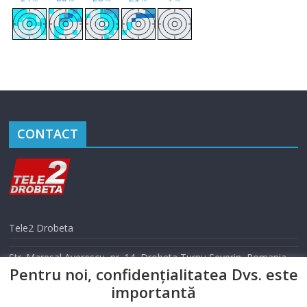
CONTACT
Tele2 Drobeta
Str. Maresal Averescu, nr. 14, Drobeta Turnu Severin, Romania
Pentru noi, confidențialitatea Dvs. este
Telefon: 0352 405 500
importantă
Email: info@tele2drobeta.ro