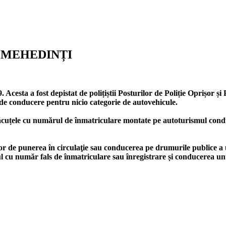
N MEHEDINȚI
 Acesta a fost depistat de polițiștii Posturilor de Poliție Oprișor și
e conducere pentru nicio categorie de autovehicule.
ă plăcuțele cu numărul de înmatriculare montate pe autoturismul cond
ilor de punerea în circulaţie sau conducerea pe drumurile publice a
l cu număr fals de înmatriculare sau înregistrare și conducerea un