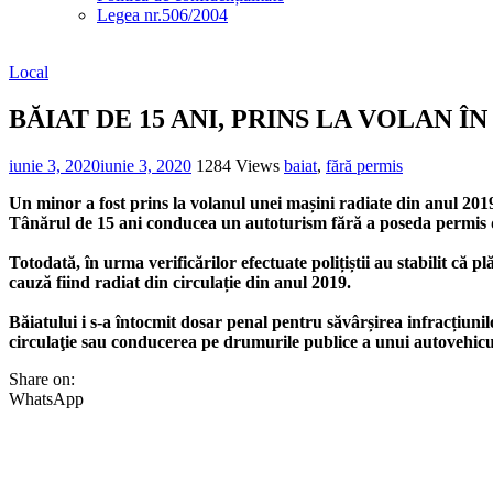
Legea nr.506/2004
Local
BĂIAT DE 15 ANI, PRINS LA VOLAN Î
iunie 3, 2020
iunie 3, 2020
1284 Views
baiat
,
fără permis
Un minor a fost prins la volanul unei mașini radiate din anul 2019.
Tânărul de 15 ani conducea un autoturism fără a poseda permis d
Totodată, în urma verificărilor efectuate polițiștii au stabilit c
cauză fiind radiat din circulație din anul 2019.
Băiatului i s-a întocmit dosar penal pentru săvârșirea infracțiun
circulaţie sau conducerea pe drumurile publice a unui autovehicu
Share on:
WhatsApp