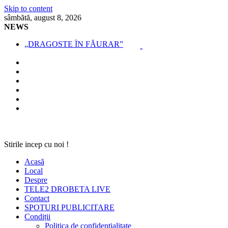
Skip to content
sâmbătă, august 8, 2026
NEWS
„DRAGOSTE ÎN FĂURAR”
NOUL COD RUTIER A INTRAT ÎN VIGOARE!
MII DE ȚIGARETE DE CONTRABANDĂ, CONFISCATE 
BĂUT, DROGAT ȘI FĂRĂ PERMIS, LA VOLAN
SPRIJIN FINANCIAR PENTRU FERMIERI
Stirile incep cu noi !
Acasă
Local
Despre
TELE2 DROBETA LIVE
Contact
SPOTURI PUBLICITARE
Condiții
Politica de confidențialitate