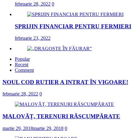
februarie 28, 2022
0
SPRIJIN FINANCIAR PENTRU FERMIERI
februarie 23, 2022
Popular
„DRAGOSTE ÎN FĂURAR”
Recent
Comment
februarie 23, 2022
NOUL COD RUTIER A INTRAT ÎN VIGOARE!
NOUL COD RUTIER A INTRAT ÎN VIGOARE
februarie 28, 2022
0
februarie 28, 2022
0
MALOVĂȚ, TERENURI RĂSCUMPĂRATE
martie 29, 2018
martie 29, 2018
0