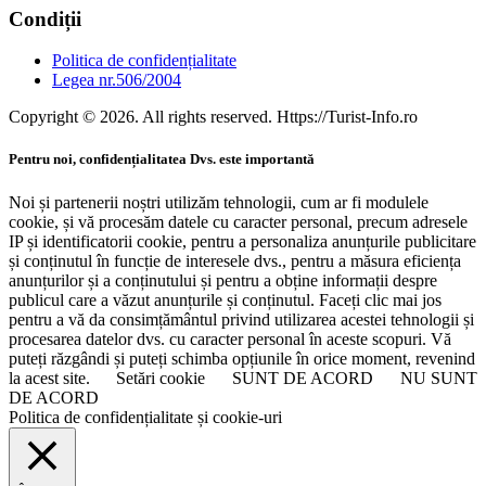
Condiții
Politica de confidențialitate
Legea nr.506/2004
Copyright © 2026. All rights reserved. Https://Turist-Info.ro
Pentru noi, confidențialitatea Dvs. este importantă
Noi și partenerii noștri utilizăm tehnologii, cum ar fi modulele
cookie, și vă procesăm datele cu caracter personal, precum adresele
IP și identificatorii cookie, pentru a personaliza anunțurile publicitare
și conținutul în funcție de interesele dvs., pentru a măsura eficiența
anunțurilor și a conținutului și pentru a obține informații despre
publicul care a văzut anunțurile și conținutul. Faceți clic mai jos
pentru a vă da consimțământul privind utilizarea acestei tehnologii și
procesarea datelor dvs. cu caracter personal în aceste scopuri. Vă
puteți răzgândi și puteți schimba opțiunile în orice moment, revenind
la acest site.
Setări cookie
SUNT DE ACORD
NU SUNT
DE ACORD
Politica de confidențialitate și cookie-uri