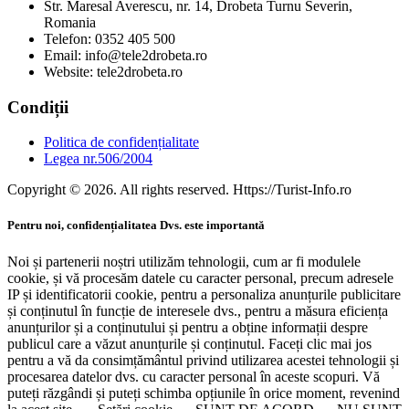
Str. Maresal Averescu, nr. 14, Drobeta Turnu Severin,
Romania
Telefon: 0352 405 500
Email: info@tele2drobeta.ro
Website: tele2drobeta.ro
Condiții
Politica de confidențialitate
Legea nr.506/2004
Copyright © 2026. All rights reserved. Https://Turist-Info.ro
Pentru noi, confidențialitatea Dvs. este importantă
Noi și partenerii noștri utilizăm tehnologii, cum ar fi modulele
cookie, și vă procesăm datele cu caracter personal, precum adresele
IP și identificatorii cookie, pentru a personaliza anunțurile publicitare
și conținutul în funcție de interesele dvs., pentru a măsura eficiența
anunțurilor și a conținutului și pentru a obține informații despre
publicul care a văzut anunțurile și conținutul. Faceți clic mai jos
pentru a vă da consimțământul privind utilizarea acestei tehnologii și
procesarea datelor dvs. cu caracter personal în aceste scopuri. Vă
puteți răzgândi și puteți schimba opțiunile în orice moment, revenind