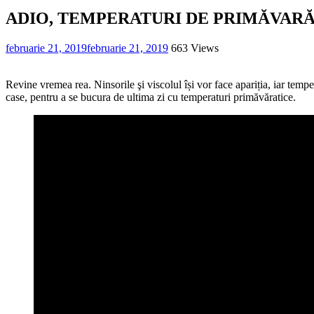
ADIO, TEMPERATURI DE PRIMĂVARĂ
februarie 21, 2019
februarie 21, 2019
663 Views
Revine vremea rea. Ninsorile şi viscolul își vor face apariția, iar tempe
case, pentru a se bucura de ultima zi cu temperaturi primăvăratice.