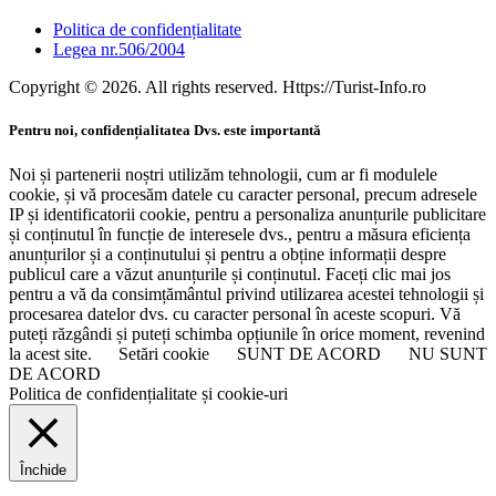
Politica de confidențialitate
Legea nr.506/2004
Copyright © 2026. All rights reserved. Https://Turist-Info.ro
Pentru noi, confidențialitatea Dvs. este importantă
Noi și partenerii noștri utilizăm tehnologii, cum ar fi modulele
cookie, și vă procesăm datele cu caracter personal, precum adresele
IP și identificatorii cookie, pentru a personaliza anunțurile publicitare
și conținutul în funcție de interesele dvs., pentru a măsura eficiența
anunțurilor și a conținutului și pentru a obține informații despre
publicul care a văzut anunțurile și conținutul. Faceți clic mai jos
pentru a vă da consimțământul privind utilizarea acestei tehnologii și
procesarea datelor dvs. cu caracter personal în aceste scopuri. Vă
puteți răzgândi și puteți schimba opțiunile în orice moment, revenind
la acest site.
Setări cookie
SUNT DE ACORD
NU SUNT
DE ACORD
Politica de confidențialitate și cookie-uri
Închide