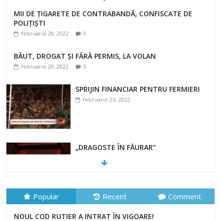
MII DE ȚIGARETE DE CONTRABANDĂ, CONFISCATE DE
POLIȚIȘTI
februarie 28, 2022
0
BĂUT, DROGAT ȘI FĂRĂ PERMIS, LA VOLAN
februarie 28, 2022
0
SPRIJIN FINANCIAR PENTRU FERMIERI
februarie 23, 2022
„DRAGOSTE ÎN FĂURAR”
februarie 23, 2022
Popular
Recent
Comment
NOUL COD RUTIER A INTRAT ÎN VIGOARE!
NOUL COD RUTIER A INTRAT ÎN VIGOARE!
februarie 28, 2022
0