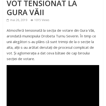
VOT TENSIONAT LA
GURA VĂII
mai 26, 2019
1015 Views
Atmosferă tensionată la secția de votare din Gura Văii,
arondată municipiului Drobeta Turnu Severin. În timp ce
unii alegători s-au plâns că sunt trimiși de la o secție la
alta, alții s-au arătat derutați de procesul complicat de
vot. Și aglomerația a dat ceva bătaie de cap biroului
secției de votare.